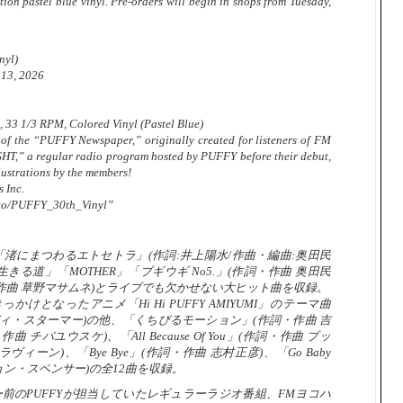
ition pastel blue vinyl. Pre-orders will begin in shops from Tuesday,
nyl)
 13, 2026
n, 33 1/3 RPM, Colored Vinyl (Pastel Blue)
 of the “PUFFY Newspaper,” originally created for listeners of FM
T,” a regular radio program hosted by PUFFY before their debut,
ustrations by the members!
 Inc.
nk.to/PUFFY_30th_Vinyl”
「渚にまつわるエトセトラ」(作詞:井上陽水/作曲・編曲:奥田民
きる道」「MOTHER」「ブギウギ No5.」(作詞・作曲 奥田民
・作曲 草野マサムネ)とライブでも欠かせない大ヒット曲を収録。
けとなったアニメ「Hi Hi PUFFY AMIYUMI」のテーマ曲
アンディ・スターマー)の他、「くちびるモーション」(作詞・作曲 吉
チバユウスケ)、「All Because Of You」(作詞・作曲 ブッ
ィーン)、「Bye Bye」(作詞・作曲 志村正彦)、「Go Baby
 ジョン・スペンサー)の全12曲を収録。
前のPUFFYが担当していたレギュラーラジオ番組、FMヨコハ