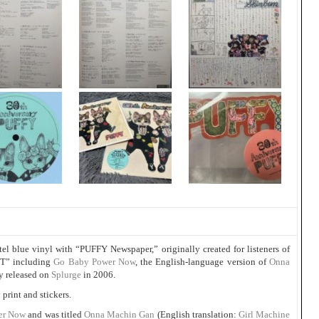
l blue vinyl with “PUFFY Newspaper,” originally created for listeners of
T” including
Go Baby Power Now
, the English-language version of
Onna
ly released on
Splurge
in 2006.
print and stickers.
er Now
and was titled
Onna Machin Gan
(English translation:
Girl Machine