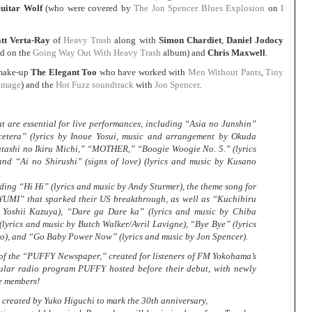
uitar Wolf
(who were covered by
The Jon Spencer Blues Explosion
on
I
tt Verta-Ray
of
Heavy Trash
along with
Simon Chardiet
,
Daniel Jodocy
ed on the
Going Way Out With Heavy Trash
album) and
Chris Maxwell
.
ake-up
The Elegant Too
who have worked with
Men Without Pants
,
Tiny
amage
) and the
Hot Fuzz soundtrack
with
Jon Spencer
.
at are essential for live performances, including “Asia no Junshin”
etera” (lyrics by Inoue Yosui, music and arrangement by Okuda
atashi no Ikiru Michi,” “MOTHER,” “Boogie Woogie No. 5.” (lyrics
nd “Ai no Shirushi” (signs of love) (lyrics and music by Kusano
uding “Hi Hi” (lyrics and music by Andy Sturmer), the theme song for
MI” that sparked their US breakthrough, as well as “Kuchibiru
 Yoshii Kazuya), “Dare ga Dare ka” (lyrics and music by Chiba
(lyrics and music by Butch Walker/Avril Lavigne), “Bye Bye” (lyrics
), and “Go Baby Power Now” (lyrics and music by Jon Spencer).
 of the “PUFFY Newspaper,” created for listeners of FM Yokohama’s
lar radio program PUFFY hosted before their debut, with newly
he members!
l created by Yuko Higuchi to mark the 30th anniversary,