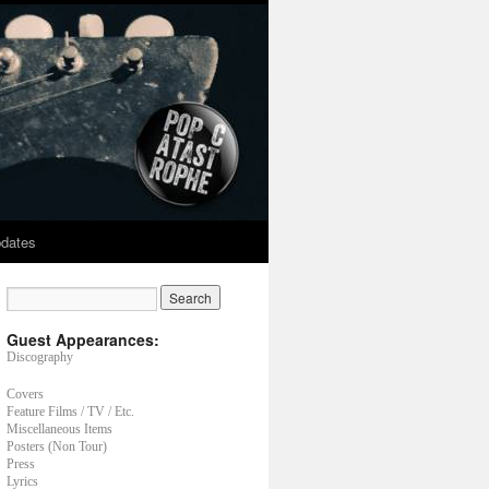
dates
Guest Appearances:
Discography
Covers
Feature Films / TV / Etc.
Miscellaneous Items
Posters (Non Tour)
Press
Lyrics