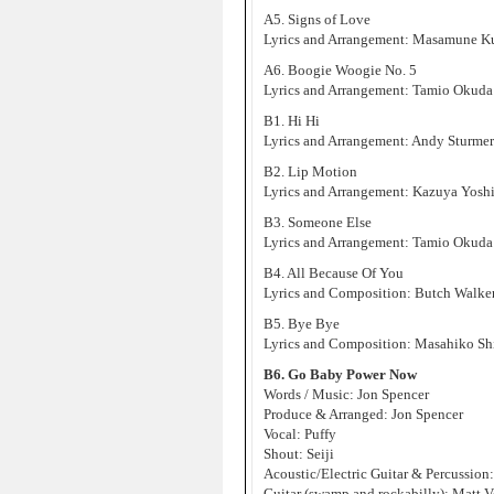
A5. Signs of Love
Lyrics and Arrangement: Masamune K
A6. Boogie Woogie No. 5
Lyrics and Arrangement: Tamio Okuda
B1. Hi Hi
Lyrics and Arrangement: Andy Sturmer
B2. Lip Motion
Lyrics and Arrangement: Kazuya Yoshi
B3. Someone Else
Lyrics and Arrangement: Tamio Okud
B4. All Because Of You
Lyrics and Composition: Butch Walker
B5. Bye Bye
Lyrics and Composition: Masahiko S
B6. Go Baby Power Now
Words / Music: Jon Spencer
Produce & Arranged: Jon Spencer
Vocal: Puffy
Shout: Seiji
Acoustic/Electric Guitar & Percussion
Guitar (swamp and rockabilly): Matt V