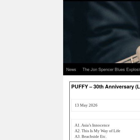
News
The Jon Spencer Blues Explos
PUFFY – 30th Anniversary (
13 May 2026
A1. Asia’s Innocence
A2. This Is My Way of Life
A3. Beachside Etc.