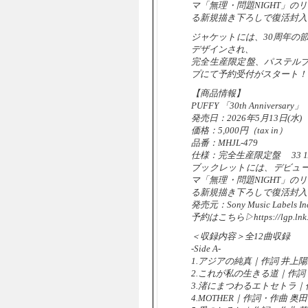
マ「無理・問題NIGHT」の
る新規描き下ろしで復活封入
ジャケットには、30周年の
デザインされ、
完全生産限定盤、パステルブ
プにて予約受付がスタート！
【商品情報】
PUFFY 「30th Annivers
発売日：2026年5月13日(水)
価格：5,000円（tax in）
品番：MHJL-479
仕様：完全生産限定盤 33 1
ブックレットには、デビュー
マ「無理・問題NIGHT」の
る新規描き下ろしで復活封入
発売元：Sony Music Labels In
予約はこちら▷https://lgp.lnk.t
＜収録内容＞全12曲収録
-Side A-
1.アジアの純真｜作詞 井上陽
2.これが私の生きる道｜作詞
3.渚にまつわるエトセトラ｜作
4.MOTHER｜作詞・作曲 奥