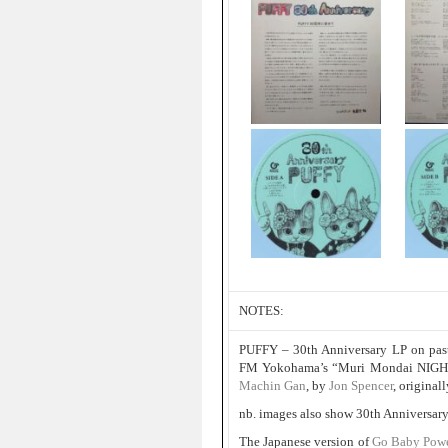
NOTES:
PUFFY – 30th Anniversary LP on paste
FM Yokohama’s “Muri Mondai NIGH
Machin Gan
, by
Jon Spencer
, original
nb. images also show 30th Anniversary 
The Japanese version of
Go Baby Pow