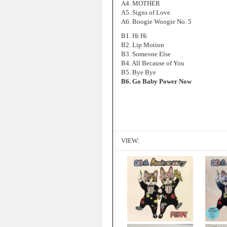
A4. MOTHER
A5. Signs of Love
A6. Boogie Woogie No. 5
B1. Hi Hi
B2. Lip Motion
B3. Someone Else
B4. All Because of You
B5. Bye Bye
B6. Go Baby Power Now
VIEW: