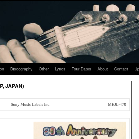
ion
Discography
Other
Lyrics
Tour Dates
About
Contact
Up
LP, JAPAN)
Sony Music Labels Inc.
MHJL-479