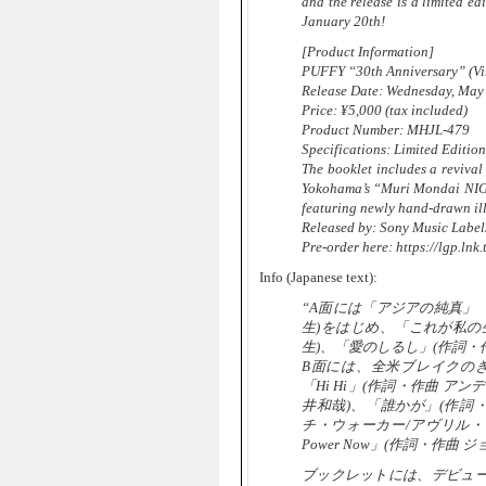
and the release is a limited ed
January 20th!
[Product Information]
PUFFY “30th Anniversary” (Vi
Release Date: Wednesday, May
Price: ¥5,000 (tax included)
Product Number: MHJL-479
Specifications: Limited Editio
The booklet includes a revival
Yokohama’s “Muri Mondai NIGH
featuring newly hand-drawn ill
Released by: Sony Music Labels
Pre-order here: https://lgp.l
Info (Japanese text):
“A面には「アジアの純真」
生)をはじめ、「これが私の生
生)、「愛のしるし」(作詞
B面には、全米ブレイクのきっか
「Hi Hi」(作詞・作曲 
井和哉)、「誰かが」(作詞・作曲 
チ・ウォーカー/アヴリル・ラヴ
Power Now」(作詞・作曲
ブックレットには、デビュー