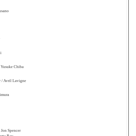
usano
i
a Yusuke Chiba
 / Avril Lavigne
himura
: Jon Spencer
erta Ray