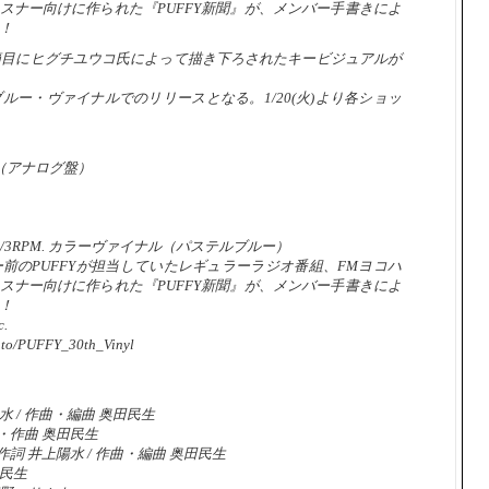
リスナー向けに作られた『PUFFY新聞』が、メンバー手書きによ
！
節目にヒグチユウコ氏によって描き下ろされたキービジュアルが
ルー・ヴァイナルでのリリースとなる。1/20(火)より各ショッ
ary」（アナログ盤）
/3RPM. カラーヴァイナル（パステルブルー）
前のPUFFYが担当していたレギュラーラジオ番組、FMヨコハ
リスナー向けに作られた『PUFFY新聞』が、メンバー手書きによ
！
c.
o/PUFFY_30th_Vinyl
水 / 作曲・編曲 奥田民生
・作曲 奥田民生
詞 井上陽水 / 作曲・編曲 奥田民生
田民生