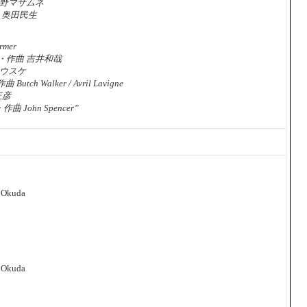
草野マサムネ
曲 奥田民生
rmer
・作曲 吉井和哉
ユウスケ
 Butch Walker / Avril Lavigne
正彦
作曲 John Spencer”
o Okuda
o Okuda