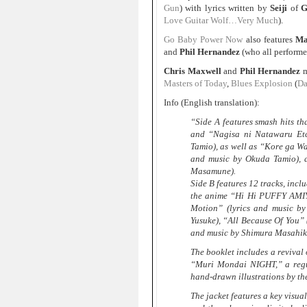
Gun
) with lyrics written by
Seiji
of
G
Love Guitar Wolf…Very Much
).
Go Baby Power Now
also features
Ma
and
Phil Hernandez
(who all perform
Chris Maxwell
and
Phil Hernandez
m
Masters of Today
,
Blues Explosion
(
D
Info (English translation):
“Side A features smash hits th
and “Nagisa ni Natawaru Etc
Tamio), as well as “Kore ga W
and music by Okuda Tamio), a
Masamune).
Side B features 12 tracks, incl
the anime “Hi Hi PUFFY AMIYU
Motion” (lyrics and music by
Yusuke), “All Because Of You” 
and music by Shimura Masahiko
The booklet includes a revival
“Muri Mondai NIGHT,” a regu
hand-drawn illustrations by t
The jacket features a key visua