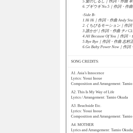
5.愛のしるし｜作詞・作曲 
6.ブギウギ No.5｜作詞・作
-Side B-
1.Hi Hi｜作詞・作曲 Andy Stu
2.くちびるモーション｜作詞
3.誰かが｜作詞・作曲 チバ
4.All Because Of You｜作詞・作曲
5.Bye Bye｜作詞・作曲 志村
6.Go Baby Power Now｜作詞・
SONG CREDITS:
A1. Asia’s Innocence
Lyrics: Yosui Inoue
Composition and Arrangement: Tami
A2. This Is My Way of Life
Lyrics / Arrangement: Tamio Okuda
A3. Beachside Etc.
Lyrics: Yosui Inoue
Composition and Arrangement: Tami
A4. MOTHER
Lyrics and Arrangement: Tamio Okuda