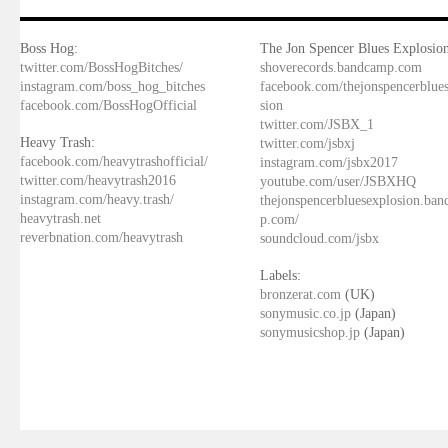
Boss Hog:
The Jon Spencer Blues Explosion
twitter.com/BossHogBitches/
shoverecords.bandcamp.com
instagram.com/boss_hog_bitches
facebook.com/thejonspencerblue
facebook.com/BossHogOfficial
sion
twitter.com/JSBX_1
Heavy Trash:
twitter.com/jsbxj
facebook.com/heavytrashofficial/
instagram.com/jsbx2017
twitter.com/heavytrash2016
youtube.com/user/JSBXHQ
instagram.com/heavy.trash/
thejonspencerbluesexplosion.ba
heavytrash.net
p.com/
reverbnation.com/heavytrash
soundcloud.com/jsbx
Labels:
bronzerat.com
(UK)
sonymusic.co.jp
(Japan)
sonymusicshop.jp
(Japan)