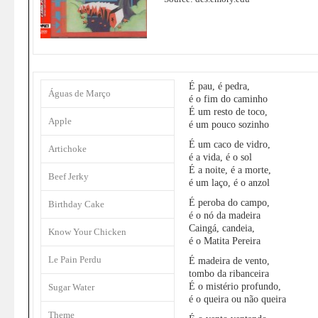
É pau, é pedra,
Águas de Março
é o fim do caminho
É um resto de toco,
Apple
é um pouco sozinho
É um caco de vidro,
Artichoke
é a vida, é o sol
É a noite, é a morte,
Beef Jerky
é um laço, é o anzol
É peroba do campo,
Birthday Cake
é o nó da madeira
Caingá, candeia,
Know Your Chicken
é o Matita Pereira
Le Pain Perdu
É madeira de vento,
tombo da ribanceira
É o mistério profundo,
Sugar Water
é o queira ou não queira
Theme