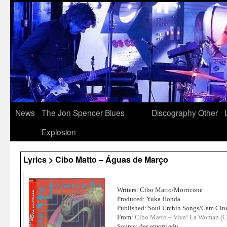
News
The Jon Spencer Blues
Discography
Other
Explosion
Lyrics > Cibo Matto – Águas de Março
Writers: Cibo Matto/Morricone
Produced: Yuka Honda
Published: Soul Urchin Songs/Cam Cin
From:
Cibo Matto – Viva! La Woman (
Source: des.emory.edu