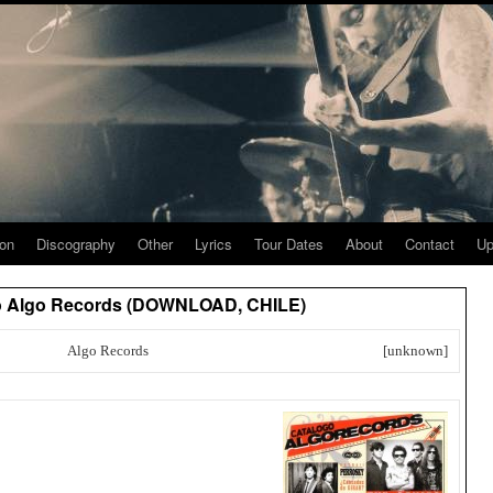
ion
Discography
Other
Lyrics
Tour Dates
About
Contact
Up
ogo Algo Records (DOWNLOAD, CHILE)
Algo Records
[unknown]