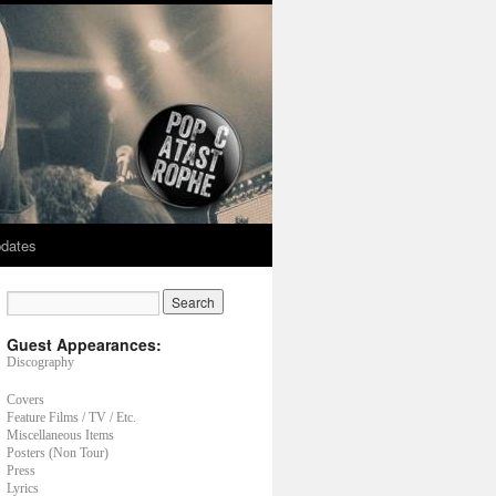
dates
Guest Appearances:
Discography
Covers
Feature Films / TV / Etc.
Miscellaneous Items
Posters (Non Tour)
Press
Lyrics