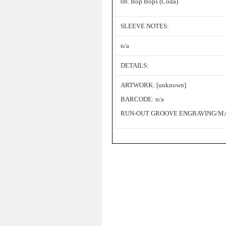
08. Bop Bops (Coda)
SLEEVE NOTES:
n/a
DETAILS:
ARTWORK: [unknown]
BARCODE: n/a
RUN-OUT GROOVE ENGRAVING/MAT