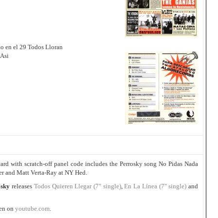
o en el 29 Todos Lloran
 Asi
ard with scratch-off panel code includes the Perrosky song No Pidas Nada
er and Matt Verta-Ray at NY Hed.
osky
releases
Todos Quieren Llegar (7″ single)
,
En La Línea (7″ single)
and
een on
youtube.com
.