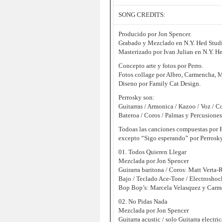
SONG CREDITS:
Producido por Jon Spencer.
Grabado y Mezclado en N.Y. Hed Studio
Masterizado por Ivan Julian en N.Y. He
Concepto arte y fotos por Perro.
Fotos collage por Albro, Carmencha, M
Diseno por Family Cat Design.
Perrosky son:
Guitarras / Armonica / Kazoo / Voz / C
Bateroa / Coros / Palmas y Percusiones
Todoas las canciones compuestas por P
excepto “Sigo esperando” por Perrosk
01. Todos Quieren Llegar
Mezclada por Jon Spencer
Guirarra baritona / Coros: Matt Verta-
Bajo / Teclado Ace-Tone / Electroshoc
Bop Bop’s: Marcela Velasquez y Car
02. No Pidas Nada
Mezclada por Jon Spencer
Guitarra acustic / solo Guitarra electri